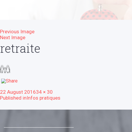
Previous Image
Next Image
retraite
Posted
Full
22 August 2016
34 × 30
Post
on
size
Published in
Infos pratiques
navigation