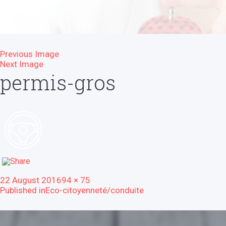
Previous Image
Next Image
permis-gros
Posted
Full
22 August 2016
94 × 75
Post
on
size
Published in
Eco-citoyenneté/conduite
navigation