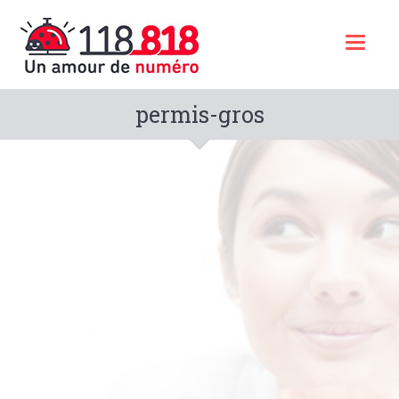
Toggl
naviga
permis-gros