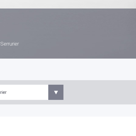
>
Serrurier
rier