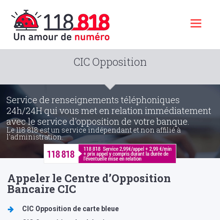
Toggl
naviga
CIC Opposition
Service de renseignements téléphoniques
24h/24H qui vous met en relation immédiatement
avec le service d'opposition de votre banque.
Le 118 818 est un service indépendant et non affilié à
l'administration.
Appeler le Centre d’Opposition
Bancaire CIC
CIC Opposition de carte bleue