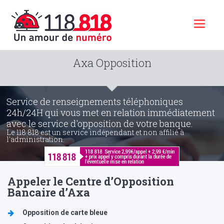
Toggl
naviga
Axa Opposition
Service de renseignements téléphoniques
24h/24H qui vous met en relation immédiatement
avec le service d'opposition de votre banque.
Le 118 818 est un service indépendant et non affilié à
l'administration.
Appeler le Centre d’Opposition
Bancaire d’Axa
Opposition de carte bleue