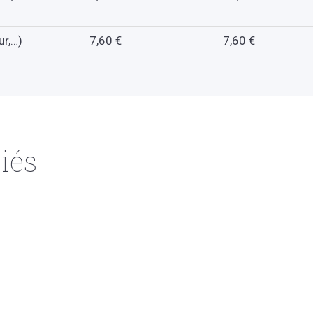
ur,…)
7,60 €
7,60 €
iés