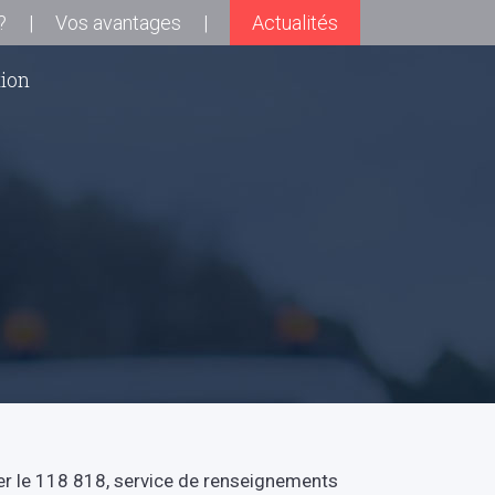
?
Vos avantages
Actualités
tion
ler le 118 818, service de renseignements